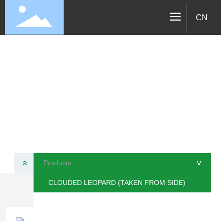
CN
Products
VELOTEC SPORTS TECHNOLOGY CO., LTD
Products:
»
>
CLOUDED LEOPARD (TAKEN FROM SIDE)